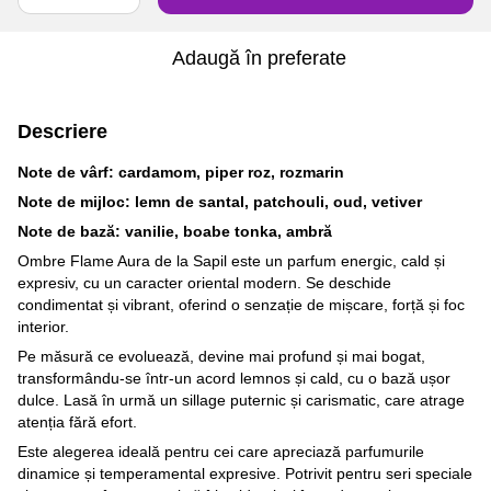
Adaugă în preferate
Descriere
Note de vârf: cardamom, piper roz, rozmarin
Note de mijloc: lemn de santal, patchouli, oud, vetiver
Note de bază: vanilie, boabe tonka, ambră
Ombre Flame Aura de la Sapil este un parfum energic, cald și
expresiv, cu un caracter oriental modern. Se deschide
condimentat și vibrant, oferind o senzație de mișcare, forță și foc
interior.
Pe măsură ce evoluează, devine mai profund și mai bogat,
transformându-se într-un acord lemnos și cald, cu o bază ușor
dulce. Lasă în urmă un sillage puternic și carismatic, care atrage
atenția fără efort.
Este alegerea ideală pentru cei care apreciază parfumurile
dinamice și temperamental expresive. Potrivit pentru seri speciale