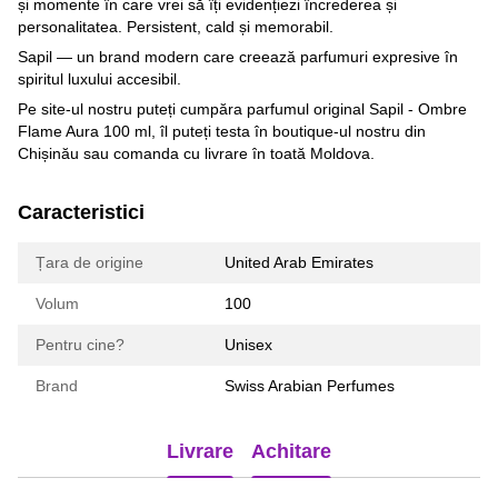
și momente în care vrei să îți evidențiezi încrederea și
personalitatea. Persistent, cald și memorabil.
Sapil — un brand modern care creează parfumuri expresive în
spiritul luxului accesibil.
Pe site-ul nostru puteți cumpăra parfumul original Sapil - Ombre
Flame Aura 100 ml, îl puteți testa în boutique-ul nostru din
Chișinău sau comanda cu livrare în toată Moldova.
Caracteristici
Țara de origine
United Arab Emirates
Volum
100
Pentru cine?
Unisex
Brand
Swiss Arabian Perfumes
Livrare
Achitare