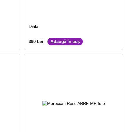
Diala
390 Lei
Adaugă în coș