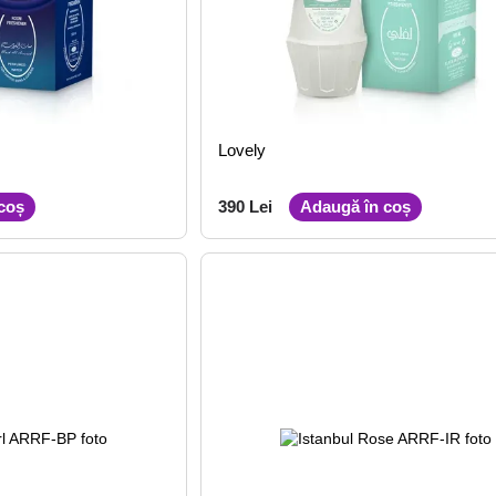
Lovely
coș
390 Lei
Adaugă în coș