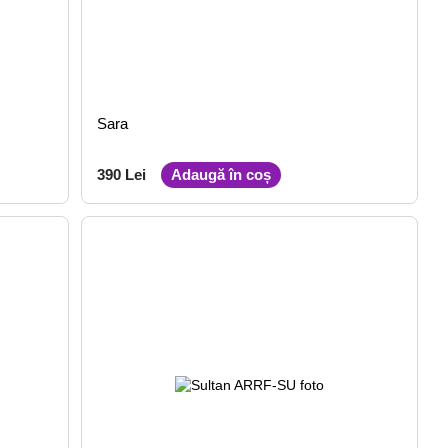
Sara
390 Lei
Adaugă în coș