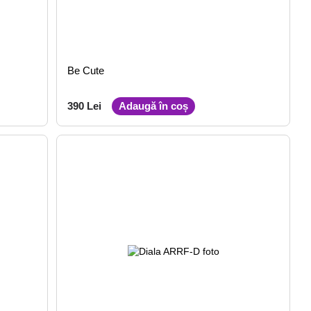
Be Cute
390 Lei
Adaugă în coș