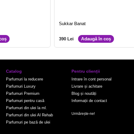
Sukkar Banat
coș
390 Lei
Adaugă în coș
Catalog
Pentru clienții
Parfumuri la reducere
Intrare în cont personal
Parfumuri Luxury
Livrare și achitare
Parfumuri Premium
Blog și noutăți
Parfumuri pentru casă
Informații de contact
Parfumuri din ulei la ml.
Urmărește-ne!
Parfumuri din ulei Al Rehab
Parfumuri pe bază de ulei