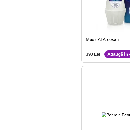
Musk Al Aroosah
390 Lei
Adaugă în 