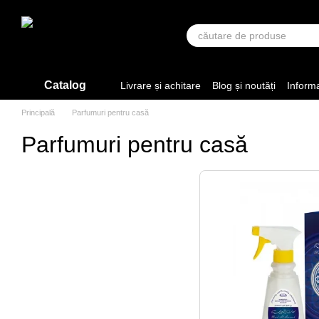
Mergi la conținutul principal
Catalog
Livrare și achitare
Blog și noutăți
Informa
Principală
Parfumuri pentru casă
Parfumuri pentru casă