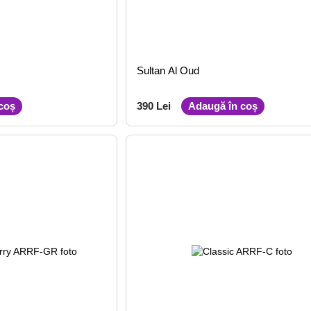
Sultan Al Oud
coș
390 Lei
Adaugă în coș