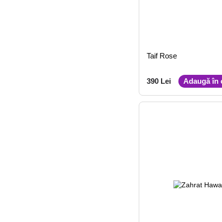
Taif Rose
390 Lei
Adaugă în 