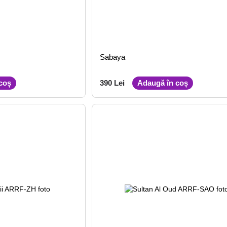
Sabaya
coș
390 Lei
Adaugă în coș