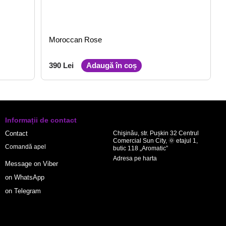
Moroccan Rose
390 Lei
Adaugă în coș
Informații de contact
Contact
Chişinău, str. Pușkin 32 Centrul
Comercial Sun City, 🌞 etajul 1,
Comandă apel
butic 118 „Aromatic”
Adresa pe harta
Message on Viber
on WhatsApp
on Telegram