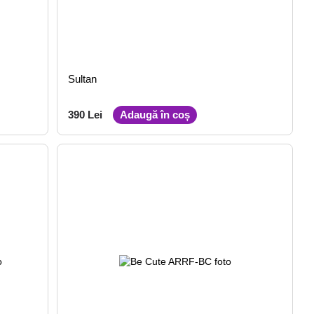
Sultan
390 Lei
Adaugă în coș