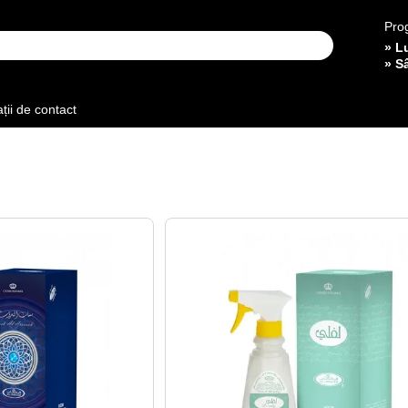
Pro
» L
» S
ții de contact