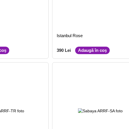
Istanbul Rose
coș
390 Lei
Adaugă în coș