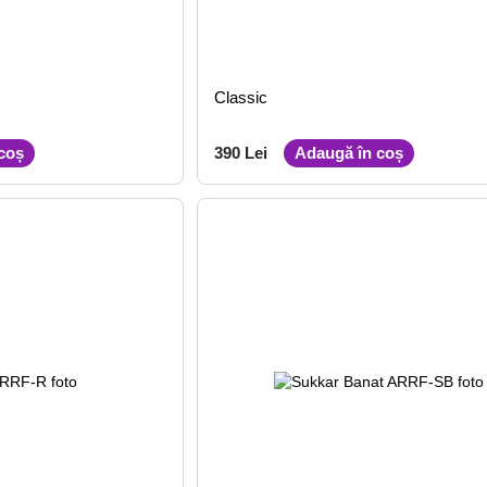
Classic
coș
390 Lei
Adaugă în coș