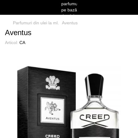
Parfumuri din ulei la ml.
Aventus
Aventus
Articol:
CA