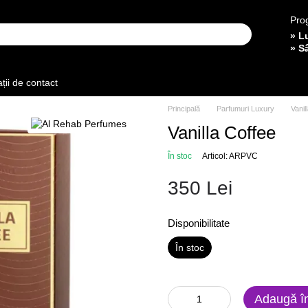
Pro
» L
» S
ții de contact
Principală
Parfumuri Luxury
Vanil
Vanilla Coffee
În stoc
Articol: ARPVC
350 Lei
Disponibilitate
În stoc
Adaugă î