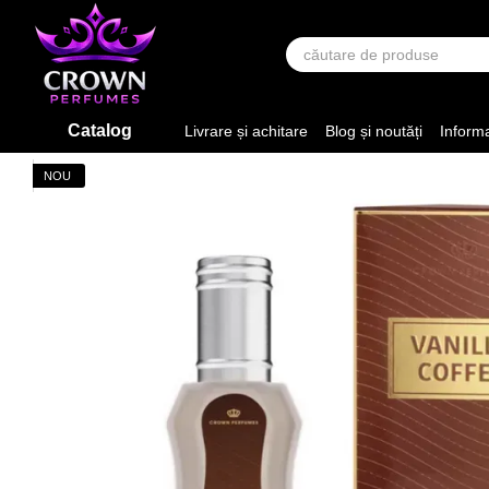
Mergi la conținutul principal
Catalog
Livrare și achitare
Blog și noutăți
Informa
NOU